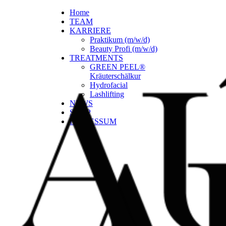
Home
TEAM
KARRIERE
Praktikum (m/w/d)
Beauty Profi (m/w/d)
TREATMENTS
GREEN PEEL®
Kräuterschälkur
Hydrofacial
Lashlifting
NEWS
SHOP
IMPRESSUM