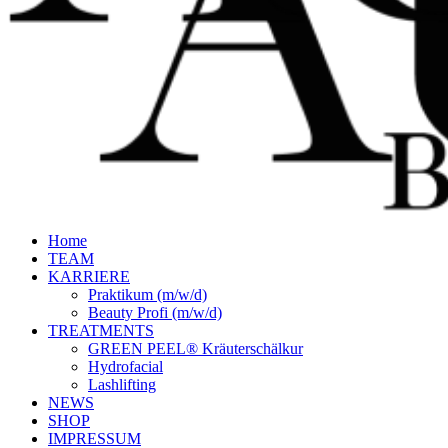
Home
TEAM
KARRIERE
Praktikum (m/w/d)
Beauty Profi (m/w/d)
TREATMENTS
GREEN PEEL® Kräuterschälkur
Hydrofacial
Lashlifting
NEWS
SHOP
IMPRESSUM