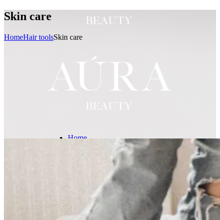
Skin care
Home
Hair tools
Skin care
Home
TEAM
KARRIERE
Praktikum (m/w/d)
Beauty Profi (m/w/d)
TREATMENTS
GREEN PEEL®
Kräuterschälkur
Hydrofacial
Lashlifting